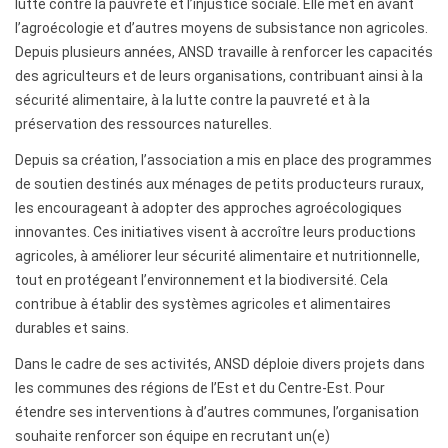
lutte contre la pauvreté et l’injustice sociale. Elle met en avant
PROJETS & PROGRAMMES
l’agroécologie et d’autres moyens de subsistance non agricoles.
Depuis plusieurs années, ANSD travaille à renforcer les capacités
des agriculteurs et de leurs organisations, contribuant ainsi à la
MULTIMÉDIA
sécurité alimentaire, à la lutte contre la pauvreté et à la
préservation des ressources naturelles.
Depuis sa création, l’association a mis en place des programmes
NOUS CONTACTER
de soutien destinés aux ménages de petits producteurs ruraux,
les encourageant à adopter des approches agroécologiques
innovantes. Ces initiatives visent à accroître leurs productions
agricoles, à améliorer leur sécurité alimentaire et nutritionnelle,
tout en protégeant l’environnement et la biodiversité. Cela
contribue à établir des systèmes agricoles et alimentaires
durables et sains.
Dans le cadre de ses activités, ANSD déploie divers projets dans
les communes des régions de l’Est et du Centre-Est. Pour
étendre ses interventions à d’autres communes, l’organisation
souhaite renforcer son équipe en recrutant un(e)